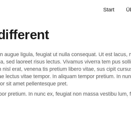
Start
Ü
different
In augue ligula, feugiat ut nulla consequat. Ut est lacus,
la, sed laoreet risus lectus. Vivamus viverra tem pus soll
nisl erat, venena tis pretium libero vitae, sus cipit curs
ae lectus vitae tempor. In aliquam tempor pretium. In nu
or sit amet pellentesque pret.
por pretium. In nunc ex, feugiat non massa vestibu lum, 