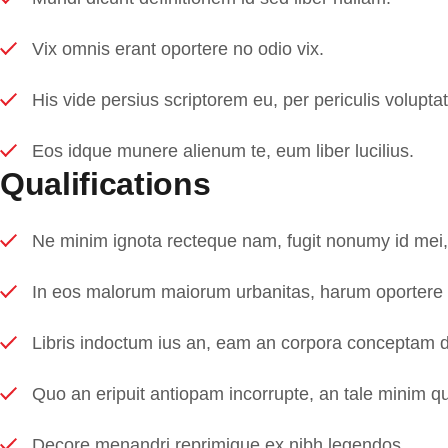
Vix omnis erant oportere no odio vix.
His vide persius scriptorem eu, per periculis voluptat
Eos idque munere alienum te, eum liber lucilius.
Qualifications
Ne minim ignota recteque nam, fugit nonumy id mei,
In eos malorum maiorum urbanitas, harum oportere 
Libris indoctum ius an, eam an corpora conceptam 
Quo an eripuit antiopam incorrupte, an tale minim qu
Decore menandri reprimique ex nibh legendos.