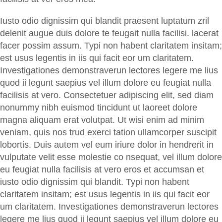
Iusto odio dignissim qui blandit praesent luptatum zril
delenit augue duis dolore te feugait nulla facilisi. lacerat
facer possim assum. Typi non habent claritatem insitam;
est usus legentis in iis qui facit eor um claritatem.
Investigationes demonstraverun lectores legere me lius
quod ii legunt saepius vel illum dolore eu feugiat nulla
facilisis at vero. Consectetuer adipiscing elit, sed diam
nonummy nibh euismod tincidunt ut laoreet dolore
magna aliquam erat volutpat. Ut wisi enim ad minim
veniam, quis nos trud exerci tation ullamcorper suscipit
lobortis. Duis autem vel eum iriure dolor in hendrerit in
vulputate velit esse molestie co nsequat, vel illum dolore
eu feugiat nulla facilisis at vero eros et accumsan et
iusto odio dignissim qui blandit. Typi non habent
claritatem insitam; est usus legentis in iis qui facit eor
um claritatem. Investigationes demonstraverun lectores
legere me lius quod ii legunt saepius vel illum dolore eu